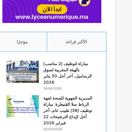
f
m
f
a
i
c
الأكثر قراءة
مؤخرًا
i
e
مباراة لتوظيف (2 مناصب)
بالهيئة المغربية لسوق
l
الرساميل، آخر أجل 30 يناير
2026
16/06/2026
المديرية الجهوية للصحة لجهة
الرباط سلا القنيطرة: مباراة
توظيف (38) طبيب عام، آخر
أجل لإيداع الترشيحات 22
فبراير 2026
02/03/2026